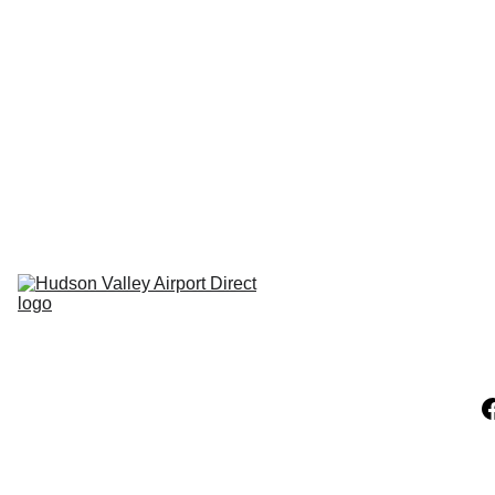
Hudson NY
Carmel NY
Pleasant 
Valley Ny
Clinton 
Corners NY
Pine Plains NY
LaGrangeville 
NY
Hopewell NY
Millerton NY
Claverack NY
Athens NY
Catskill NY
Hunter 
Mountain NY
Windam NY
Copake NY
Hillsdale NY
Ancram NY
Amenia NY