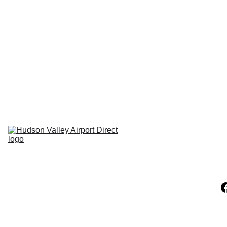
Hudson NY
Carmel NY
Pleasant 
Valley Ny
Clinton 
Corners NY
Pine Plains NY
LaGrangeville 
NY
Hopewell NY
Millerton NY
Claverack NY
Athens NY
Catskill NY
Hunter 
Mountain NY
Windam NY
Copake NY
Hillsdale NY
Ancram NY
Amenia NY