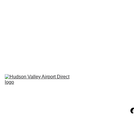
Hudson NY
Carmel NY
Pleasant 
Valley Ny
Clinton 
Corners NY
Pine Plains NY
LaGrangeville 
NY
Hopewell NY
Millerton NY
Claverack NY
Athens NY
Catskill NY
Hunter 
Mountain NY
Windam NY
Copake NY
Hillsdale NY
Ancram NY
Amenia NY