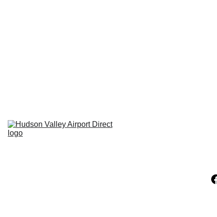
Hudson NY
Carmel NY
Pleasant 
Valley Ny
Clinton 
Corners NY
Pine Plains NY
LaGrangeville 
NY
Hopewell NY
Millerton NY
Claverack NY
Athens NY
Catskill NY
Hunter 
Mountain NY
Windam NY
Copake NY
Hillsdale NY
Ancram NY
Amenia NY