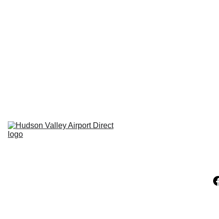
Hudson NY
Carmel NY
Pleasant 
Valley Ny
Clinton 
Corners NY
Pine Plains NY
LaGrangeville 
NY
Hopewell NY
Millerton NY
Claverack NY
Athens NY
Catskill NY
Hunter 
Mountain NY
Windam NY
Copake NY
Hillsdale NY
Ancram NY
Amenia NY