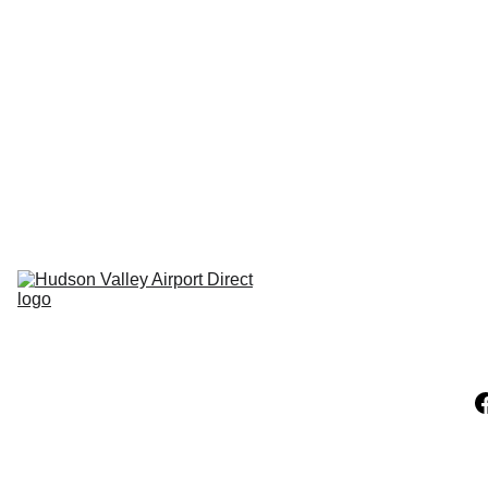
Hudson NY
Carmel NY
Pleasant 
Valley Ny
Clinton 
Corners NY
Pine Plains NY
LaGrangeville 
NY
Hopewell NY
Millerton NY
Claverack NY
Athens NY
Catskill NY
Hunter 
Mountain NY
Windam NY
Copake NY
Hillsdale NY
Ancram NY
Amenia NY